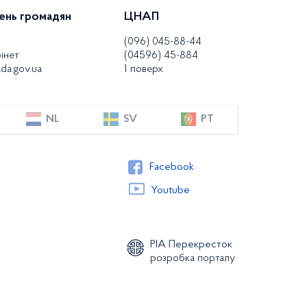
ень громадян
ЦНАП
(096) 045-88-44
інет
(04596) 45-884
da.gov.ua
1 поверх
NL
SV
PT
Facebook
Youtube
РІА Перекресток
розробка порталу