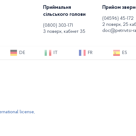
Приймальня
Прийом зверн
сільського голови
(04596) 45-172
2 поверх, 25 каб
(0800) 303-171
doc@petrivtsi-ra
3 поверх, кабінет 35
DE
IT
FR
ES
rnational license,