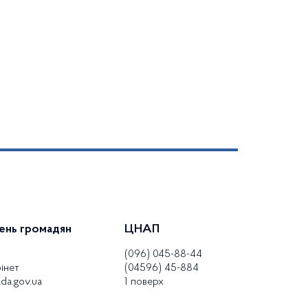
ень громадян
ЦНАП
(096) 045-88-44
інет
(04596) 45-884
da.gov.ua
1 поверх