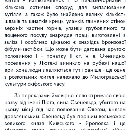
жител – напівземлянок з 15 печами-горнами і
кількома сотнями споруд для випалювання
вугілля, а також було знайдено велику кількість
шлаків та шматків криць, уламків глиняних стінок
верхніх частин горнів, уламки груболіпного та
лощеного посуду, знаряддя праці, виготовлені із
заліза і особливо цікавою є знахідка бронзової
фібули-застібки. Що може бути датована другою
половиною І – початку ІІ ст. н. е. Очевидно,
поселення у Лютежі виникло на рубежі нашої
ери, хоча люди з’являються тут і раніше - ще одне
з розкопаних жител належало до Милоградської
культури скіфського часу.
За переказами ймовірно, село отримало свою
назву від імені Люта, сина Свенельда, убитого на
цьому місці під час полювання Олегом, князем
древлянським. Свенельд був першим вельможею
великого князя Київського - Ярополка і це