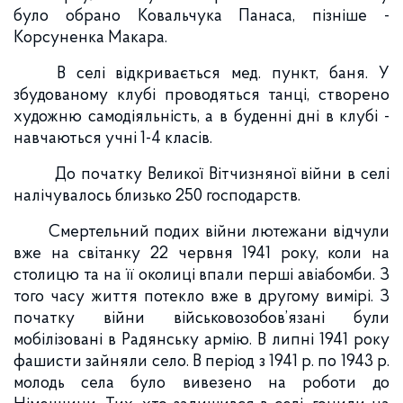
було обрано Ковальчука Панаса, пізніше -
Корсуненка Макара.
В селі відкривається мед. пункт, баня. У
збудованому клубі проводяться танці, створено
художню самодіяльність, а в буденні дні в клубі -
навчаються учні 1-4 класів.
До початку Великої Вітчизняної війни в селі
налічувалось близько 250 господарств.
Смертельний подих війни лютежани відчули
вже на світанку 22 червня 1941 року, коли на
столицю та на її околиці впали перші авіабомби. З
того часу життя потекло вже в другому вимірі. З
початку війни військовозобов’язані були
мобілізовані в Радянську армію. В липні 1941 року
фашисти зайняли село. В період з 1941 р. по 1943 р.
молодь села було вивезено на роботи до