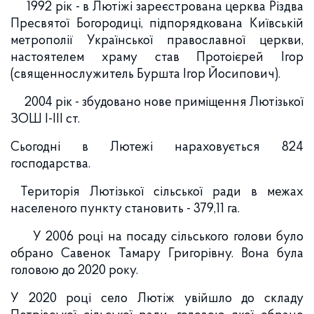
1992 рік - в Лютіжі зареєстрована церква Різдва
Пресвятої Богородиці, підпорядкована Київській
метрополії Української православної церкви,
настоятелем храму став Протоієрей Ігор
(священнослужитель Буршта Ігор Йосипович).
2004 рік - збудовано нове приміщення Лютізької
ЗОШ І-ІІІ ст.
Сьогодні в Лютежі нараховується 824
господарства.
Територія Лютізької сільської ради в межах
населеного пункту становить - 379,11 га.
У 2006 році на посаду сільського голови було
обрано Савенок Тамару Григорівну. Вона була
головою до 2020 року.
У 2020 році село Лютіж увійшло до складу