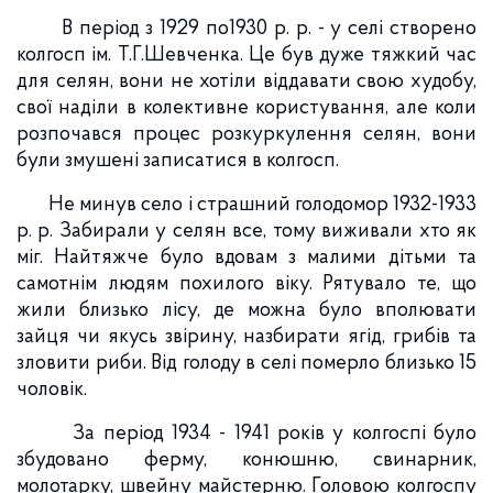
В період з 1929 по1930 р. р. - у селі створено
колгосп ім. Т.Г.Шевченка. Це був дуже тяжкий час
для селян, вони не хотіли віддавати свою худобу,
свої наділи в колективне користування, але коли
розпочався процес розкуркулення селян, вони
були змушені записатися в колгосп.
Не минув село і страшний голодомор 1932-1933
р. р. Забирали у селян все, тому виживали хто як
міг. Найтяжче було вдовам з малими дітьми та
самотнім людям похилого віку. Рятувало те, що
жили близько лісу, де можна було вполювати
зайця чи якусь звірину, назбирати ягід, грибів та
зловити риби. Від голоду в селі померло близько 15
чоловік.
За період 1934 - 1941 років у колгоспі було
збудовано ферму, конюшню, свинарник,
молотарку, швейну майстерню. Головою колгоспу