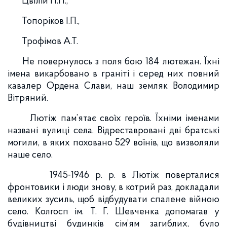
Цвілій П.П.,
Топоріков І.П.,
Трофімов А.Т.
Не повернулось з поля бою 184 лютежан. Їхні
імена викарбовано в граніті і серед них повний
кавалер Ордена Слави, наш земляк Володимир
Вітряний.
Лютіж пам’ятає своїх героїв. Їхніми іменами
названі вулиці села. Відреставровані дві братські
могили, в яких поховано 529 воїнів, що визволяли
наше село.
1945-1946 р. р. в Лютіж поверталися
фронтовики і люди знову, в котрий раз, докладали
великих зусиль, щоб відбудувати спалене війною
село. Колгосп ім. Т. Г. Шевченка допомагав у
будівництві будинків сім’ям загиблих, було