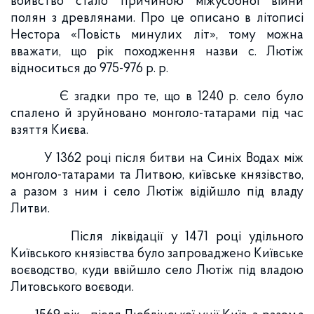
вбивство стало причиною міжусобної війни
полян з древлянами. Про це описано в літописі
Нестора «Повість минулих літ», тому можна
вважати, що рік походження назви с. Лютіж
відноситься до 975-976 р. р.
Є згадки про те, що в 1240 р. село було
спалено й зруйновано монголо-татарами під час
взяття Києва.
У 1362 році після битви на Синіх Водах між
монголо-татарами та Литвою, київське князівство,
а разом з ним і село Лютіж відійшло під владу
Литви.
Після ліквідації у 1471 році удільного
Київського князівства було запроваджено Київське
воєводство, куди ввійшло село Лютіж під владою
Литовського воєводи.