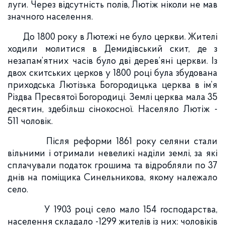
луги. Через відсутність полів, Лютіж ніколи не мав
значного населення.
До 1800 року в Лютежі не було церкви. Жителі
ходили молитися в Демидівський скит, де з
незапам’ятних часів було дві дерев’яні церкви. Із
двох скитських церков у 1800 році була збудована
приходська Лютізька Богородицька церква в ім’я
Різдва Пресвятої Богородиці. Землі церква мала 35
десятин, здебільш сінокосної. Населяло Лютіж -
511 чоловік.
Після реформи 1861 року селяни стали
вільними і отримали невеликі наділи землі, за які
сплачували податок грошима та відробляли по 37
днів на поміщика Синельникова, якому належало
село.
У 1903 році село мало 154 господарства,
населення складало -1299 жителів із них: чоловіків