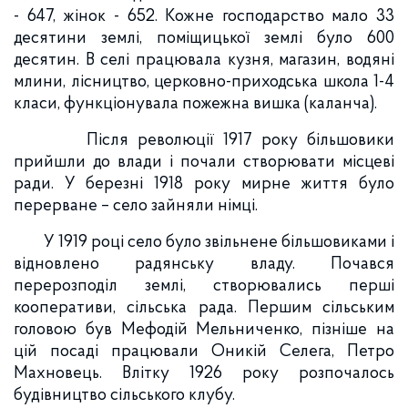
- 647, жінок - 652. Кожне господарство мало 33
десятини землі, поміщицької землі було 600
десятин. В селі працювала кузня, магазин, водяні
млини, лісництво, церковно-приходська школа 1-4
класи, функціонувала пожежна вишка (каланча).
Після революції 1917 року більшовики
прийшли до влади і почали створювати місцеві
ради. У березні 1918 року мирне життя було
перерване – село зайняли німці.
У 1919 році село було звільнене більшовиками і
відновлено радянську владу. Почався
перерозподіл землі, створювались перші
кооперативи, сільська рада. Першим сільським
головою був Мефодій Мельниченко, пізніше на
цій посаді працювали Оникій Селега, Петро
Махновець. Влітку 1926 року розпочалось
будівництво сільського клубу.