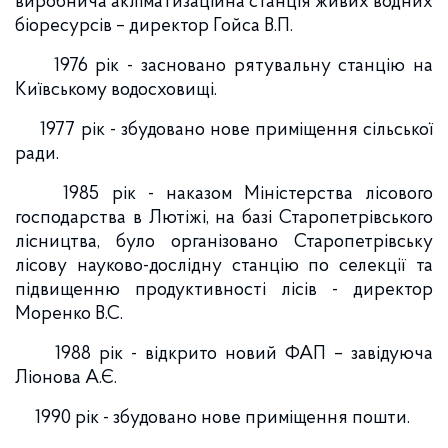
виробнича акліматизаційна станція живих водних
біоресурсів – директор Гойса В.П.
1976 рік - засновано рятувальну станцію на
Київському водосховищі.
1977 рік - збудовано нове приміщення сільської
ради.
1985 рік - наказом Міністерства лісового
господарства в Лютіжі, на базі Старопетрівського
лісництва, було організовано Старопетрівську
лісову науково-дослідну станцію по селекції та
підвищенню продуктивності лісів - директор
Моренко В.С.
1988 рік - відкрито новий ФАП – завідуюча
Ліонова А.Є.
1990 рік - збудовано нове приміщення пошти.