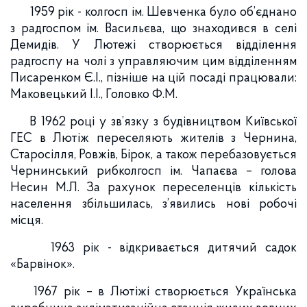
1959 рік - колгосп ім. Шевченка було об’єднано
з радгоспом ім. Васильєва, що знаходився в селі
Демидів. У Лютежі створюється відділення
радгоспу на чолі з управляючим цим відділенням
Писаренком Є.І., пізніше на цій посаді працювали:
Маковецький І.І., Головко Ф.М.
В 1962 році у зв’язку з будівництвом Київської
ГЕС в Лютіж переселяють жителів з Чернина,
Старосілля, Ровжів, Бірок, а також перебазовується
Чернинський рибколгосп ім. Чапаєва – голова
Несин М.Л. За рахунок переселенців кількість
населення збільшилась, з’явились нові робочі
місця.
1963 рік - відкривається дитячий садок
«Барвінок».
1967 рік – в Лютіжі створюється Українська