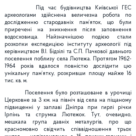
Під час будівництва Київської ГЕС
археологами здійснена величезна робота по
дослідженню стародавніх пам’яток, що були
приречені на зникнення після заповнення
водосховища. Найзначнішою подією стали
розкопки експедицією інституту археології під
керівництвом В.І. Бідзілі та С.П. Пачкової давнього
поселення поблизу села Лютежа. Протягом 1962-
1964 років вдалося повністю дослідити цю
унікальну пам’ятку, розкривши площу майже 16
тис. кв. м.
Поселення було розташоване в урочищі
Церковне за 3 км. на північ від села на піщаному
підвищенні у заплаві Дніпра при гирлі річки
Ірпінь та струмка Лютежок. Тут, очевидно,
мешкала група давніх металургів, про що
красномовно свідчить співвідношення трьох