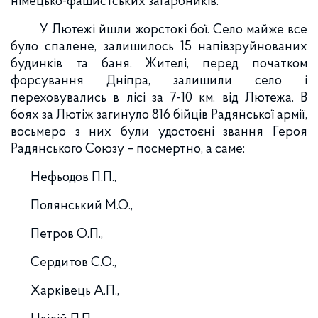
німецько-фашистських загарбників.
У Лютежі йшли жорстокі бої. Село майже все
було спалене, залишилось 15 напівзруйнованих
будинків та баня. Жителі, перед початком
форсування Дніпра, залишили село і
переховувались в лісі за 7-10 км. від Лютежа. В
боях за Лютіж загинуло 816 бійців Радянської армії,
восьмеро з них були удостоєні звання Героя
Радянського Союзу – посмертно, а саме:
Нефьодов П.П.,
Полянський М.О.,
Петров О.П.,
Сердитов С.О.,
Харківець А.П.,