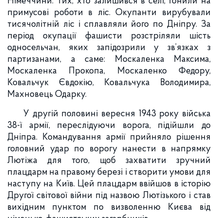
Німеччини. Тих, хто залишився в селі, гонили на
примусові роботи в ліс. Окупанти вирубували
тисячолітній ліс і сплавляли його по Дніпру. За
період окупації фашисти розстріляли шість
односельчан, яких запідозрили у зв’язках з
партизанами, а саме: Москаленка Максима,
Москаленка Прокопа, Москаленко Федору,
Ковальчук Євдокію, Ковальчука Володимира,
Махновець Одарку.
У другій половині вересня 1943 року війська
38-ї армії, переслідуючи ворога, підійшли до
Дніпра. Командування армії прийняло рішення
головний удар по ворогу нанести в напрямку
Лютіжа для того, щоб захватити зручний
плацдарм на правому березі і створити умови для
наступу на Київ. Цей плацдарм ввійшов в історію
Другої світової війни під назвою Лютізького і став
вихідним пунктом по визволенню Києва від