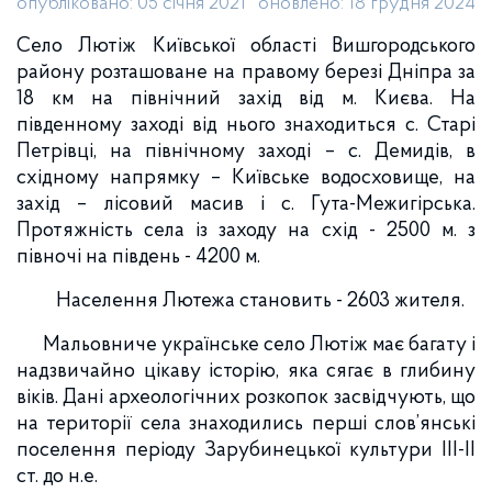
опубліковано: 05 січня 2021
оновлено: 18 грудня 2024
Село Лютіж Київської області Вишгородського
району розташоване на правому березі Дніпра за
18 км на північний захід від м. Києва. На
південному заході від нього знаходиться с. Старі
Петрівці, на північному заході – с. Демидів, в
східному напрямку – Київське водосховище, на
захід – лісовий масив і с. Гута-Межигірська.
Протяжність села із заходу на схід - 2500 м. з
півночі на південь - 4200 м.
Населення Лютежа становить - 2603 жителя.
Мальовниче українське село Лютіж має багату і
надзвичайно цікаву історію, яка сягає в глибину
віків. Дані археологічних розкопок засвідчують, що
на території села знаходились перші слов’янські
поселення періоду Зарубинецької культури ІІІ-ІІ
ст. до н.е.