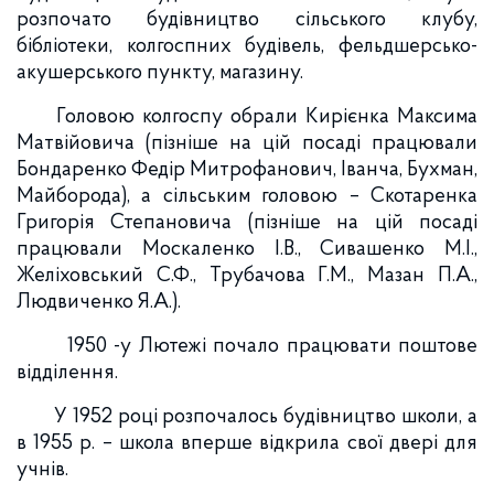
розпочато будівництво сільського клубу,
бібліотеки, колгоспних будівель, фельдшерсько-
акушерського пункту, магазину.
Головою колгоспу обрали Кирієнка Максима
Матвійовича (пізніше на цій посаді працювали
Бондаренко Федір Митрофанович, Іванча, Бухман,
Майборода), а сільським головою – Скотаренка
Григорія Степановича (пізніше на цій посаді
працювали Москаленко І.В., Сивашенко М.І.,
Желіховський С.Ф., Трубачова Г.М., Мазан П.А.,
Людвиченко Я.А.).
1950 -у Лютежі почало працювати поштове
відділення.
У 1952 році розпочалось будівництво школи, а
в 1955 р. – школа вперше відкрила свої двері для
учнів.