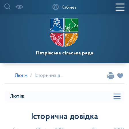
Кабінет
Мапа меню
Лютіж
Петрівська сільська рада
Історична довідка
Лютіж
Історична довідка
Паспорт села
Мапа розділу сайту
Лютіж
Історична довідка