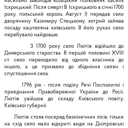
насильно заволодів козацький полковник Василь
Іскрицький. Після смерті В. Іскрицького в січні 1700
року, польський король Август ІІ передав село
дворянину Казимиру Стецькому, котрий займав
посаду каштеляна київського. В його руках село
перебувало найдовше.
З 1700 року село Лютіж відійшло до
Димерського староства. В першій половині XVIII
ст. село переходило від одного власника до
іншого, а це призвело до збідніння селян і
спустошення села.
1796 рік - після поділу Речі Посполитої і
приєднання Правобережної України до Росії,
Лютіж увійшов до складу Київського повіту,
Київської губернії.
Лютіж стояв посеред безкінечних лісів, тільки
на схід село мало відкриті види на Дніпровські