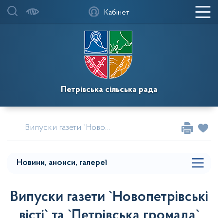
Головна
Кабінет
Мапа меню
Фотогалереї
Новини
Петрівська сільська рада
Повідомлення
Випуски газети `Новопетрівські вісті` та
Випуски газети `Новопетрівські вісті` та `Петрівська громада`
`Петрівська громада`
Мапа розділу сайту
Новини, анонси, галереї
Випуски газети `Новопетрівські
вісті` та `Петрівська громада`