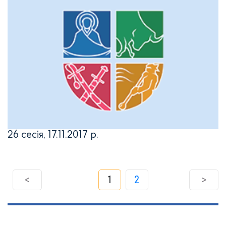
26 сесія, 17.11.2017 р.
<
1
2
>