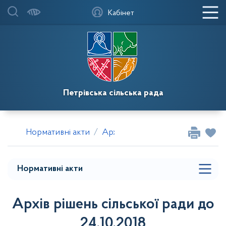
Кабінет
Мапа меню
Програма соціально-економічного розвитку на
2023 рік
Правила благоустрою Петрівської громади
Петрівська сільська рада
Архів рішень сільської ради до 24.10.2018
Звіт Новопетрівського сільського голови за 2019
Нормативні акти
Архів рішень сільської ради до 2
рік
Мапа розділу сайту
Нормативні акти
Архів рішень сільської ради до
24.10.2018