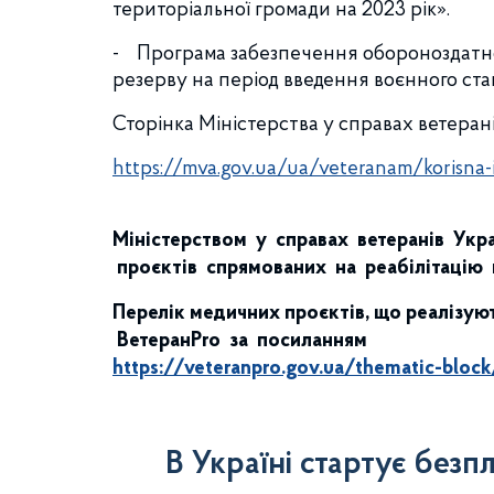
територіальної громади на 2023 рік».
- Програма забезпечення обороноздатнос
резерву на період введення воєнного ст
Сторінка Міністерства у справах ветеран
https://mva.gov.ua/ua/veteranam/korisna-
Міністерством у справах ветеранів Укра
проєктів спрямованих на реабілітацію вет
Перелік медичних проєктів, що реалізую
ВетеранPro за посиланням
https://veteranpro.gov.ua/thematic-bloc
В Україні стартує безп