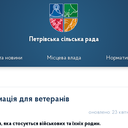
Петрівська сільська рада
та новини
Місцева влада
Норматив
ація для ветеранів
оновлено: 23 квіт
 яка стосується військових та їхніх родин.