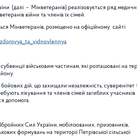
їни (далі – Мінветеранів) реалізовується ряд медич
теранів війни та членів їх сімей.
ься Мінветеранів, розміщено на офіційному сайті
k/zdorovya_ta_vidnovlennya
убвенції військовим частинам, які розташовані на тер
айону.
 бойових дій, що захищали незалежність, суверенітет 
требують лікування та членів сімей загиблих учасників
ся допомога.
Збройних Сил України, мобілізованих, призовників,
кових формувань на території Петрівської сільської