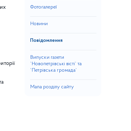
них
Фотогалереї
Новини
Повідомлення
Випуски газети
иторії
`Новопетрівські вісті` та
`Петрівська громада`
та
Мапа розділу сайту