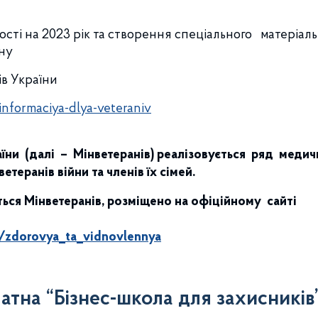
ті на 2023 рік та створення спеціального матеріаль
ану
ів України
informaciya-dlya-veteraniv
їни (далі – Мінветеранів) реалізовується ряд медич
еранів війни та членів їх сімей.
ться Мінветеранів, розміщено на офіційному сайті
k/zdorovya_ta_vidnovlennya
латна “Бізнес-школа для захисників