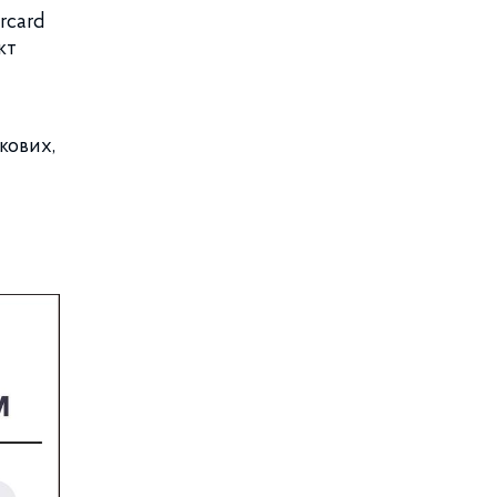
rcard
кт
кових,