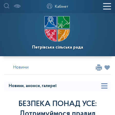
Головна
Кабінет
Мапа меню
Фотогалереї
Новини
Петрівська сільська рада
Повідомлення
Випуски газети `Новопетрівські вісті` та
Новини
`Петрівська громада`
Мапа розділу сайту
Новини, анонси, галереї
БЕЗПЕКА ПОНАД УСЕ:
Дотримуймося правил