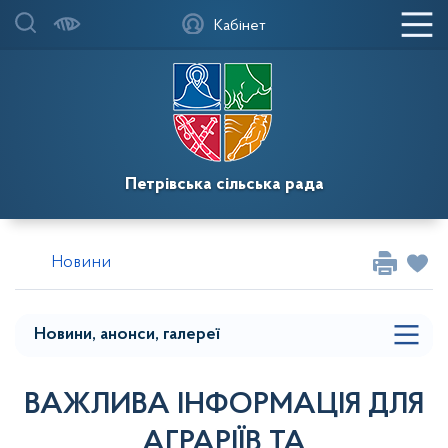
Головна
Кабінет
Мапа меню
Фотогалереї
Новини
Петрівська сільська рада
Повідомлення
Випуски газети `Новопетрівські вісті` та
Новини
`Петрівська громада`
Мапа розділу сайту
Новини, анонси, галереї
ВАЖЛИВА ІНФОРМАЦІЯ ДЛЯ
АГРАРІЇВ ТА