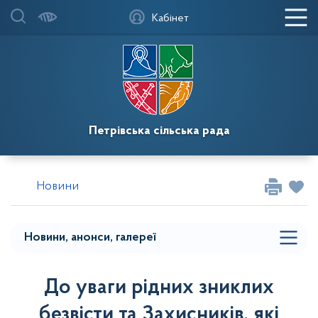
Головна
Кабінет
Мапа меню
Фотогалереї
Новини
Петрівська сільська рада
Повідомлення
Випуски газети `Новопетрівські вісті` та
Новини
`Петрівська громада`
Мапа розділу сайту
Новини, анонси, галереї
До уваги рідних зниклих
безвісти та Захисників, які