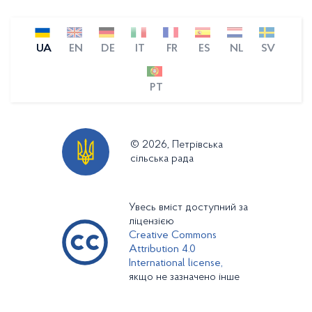
UA
EN
DE
IT
FR
ES
NL
SV
PT
© 2026, Петрівська
сільська рада
Увесь вміст доступний за
ліцензією
Creative Commons
Attribution 4.0
International license,
якщо не зазначено інше