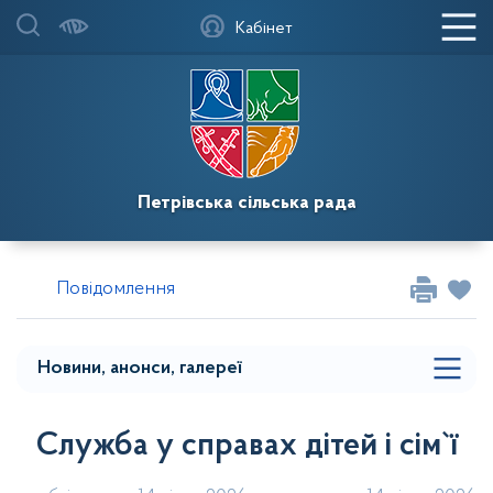
Головна
Кабінет
Мапа меню
Фотогалереї
Новини
Петрівська сільська рада
Повідомлення
Випуски газети `Новопетрівські вісті` та
Повідомлення
`Петрівська громада`
Мапа розділу сайту
Новини, анонси, галереї
Служба у справах дітей і сім`ї